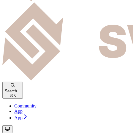
Search...
⌘
K
Community
App
App