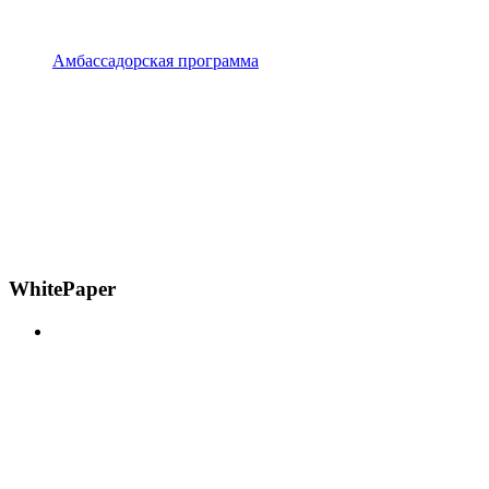
Амбассадорская программа
WhitePaper