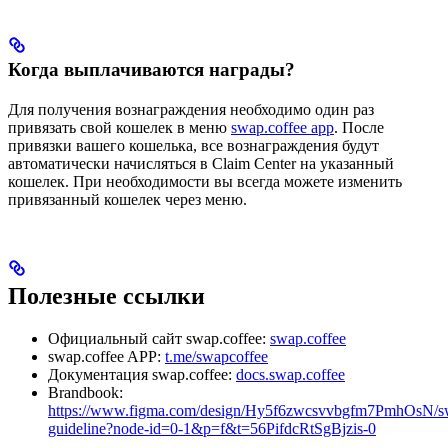
Когда выплачиваются награды?
Для получения вознаграждения необходимо один раз
привязать свой кошелек в меню
swap.coffee app
. После
привязки вашего кошелька, все вознаграждения будут
автоматически начисляться в Claim Center на указанный
кошелек. При необходимости вы всегда можете изменить
привязанный кошелек через меню.
Полезные ссылки
Официальный сайт swap.coffee:
swap.coffee
swap.coffee APP:
t.me/swapcoffee
Документация swap.coffee:
docs.swap.coffee
Brandbook:
https://www.figma.com/design/Hy5f6zwcsvvbgfm7PmhOsN/sw
guideline?node-id=0-1&p=f&t=56PifdcRtSgBjzis-0