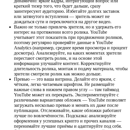
динамично: яркие кадры, интригующий вопрос или
краткий тизер того, что будет дальше, сразу
заинтересуют аудиторию. Избегайте долгих заставок
или затянутого вступления — зритель может не
дождаться сути и переключится на другое видео.
Важно не только привлечь зрителя, но и удержать его
интерес на протяжении всего ролика. YouTube
учитывает этот показатель при продвижении роликов,
поэтому регулярно проверяйте данные в YouTube
Analytics (например, среднее время просмотра и процент
досмотра). Анализируйте, на каких моментах зрители
перестают смотреть ролик, и на основе этой
информации улучшайте контент. Корректируйте
длительность ролика, монтаж и подачу материала, чтобы
зрители смотрели ролик как можно дольше.
Превью — это ваша витрина. Делайте его ярким, с
чётким, легко читаемым шрифтом. Не размещайте
важные слова в нижнем правом углу — там таймкод
YouTube может их перекрыть. Экспериментируйте с
различными вариантами обложек — YouTube позволяет
загружать несколько превью и менять их даже после
публикации. Отслеживайте, какие обложки работают
лучше по вовлечённости. Подсказка: анализируйте
оформления у успешных крипто и прочих каналов —
перенимайте лучшие приёмы и адаптируйте под себя.