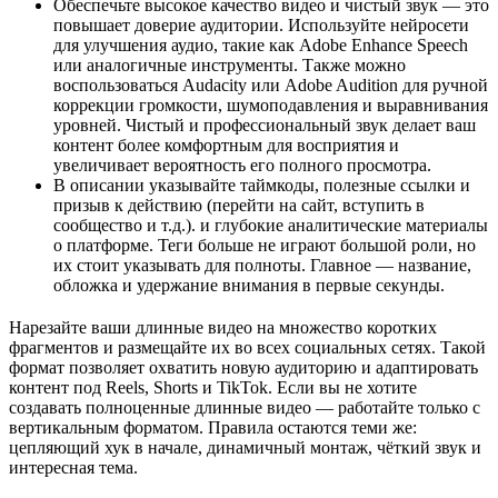
Обеспечьте высокое качество видео и чистый звук — это
повышает доверие аудитории. Используйте нейросети
для улучшения аудио, такие как Adobe Enhance Speech
или аналогичные инструменты. Также можно
воспользоваться Audacity или Adobe Audition для ручной
коррекции громкости, шумоподавления и выравнивания
уровней. Чистый и профессиональный звук делает ваш
контент более комфортным для восприятия и
увеличивает вероятность его полного просмотра.
В описании указывайте таймкоды, полезные ссылки и
призыв к действию (перейти на сайт, вступить в
сообщество и т.д.). и глубокие аналитические материалы
о платформе. Теги больше не играют большой роли, но
их стоит указывать для полноты. Главное — название,
обложка и удержание внимания в первые секунды.
Нарезайте ваши длинные видео на множество коротких
фрагментов и размещайте их во всех социальных сетях. Такой
формат позволяет охватить новую аудиторию и адаптировать
контент под Reels, Shorts и TikTok. Если вы не хотите
создавать полноценные длинные видео — работайте только с
вертикальным форматом. Правила остаются теми же:
цепляющий хук в начале, динамичный монтаж, чёткий звук и
интересная тема.